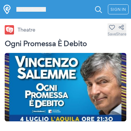
Les Verrières
SIGN IN
Theatre
Save
Share
Ogni Promessa È Debito