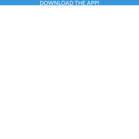
DOWNLOAD THE APP!
FOR ORGANIZERS
Automated Ticketing
Promote your Events
RESOURCES
Your Tickets
Contact Us
Help
Newsroom