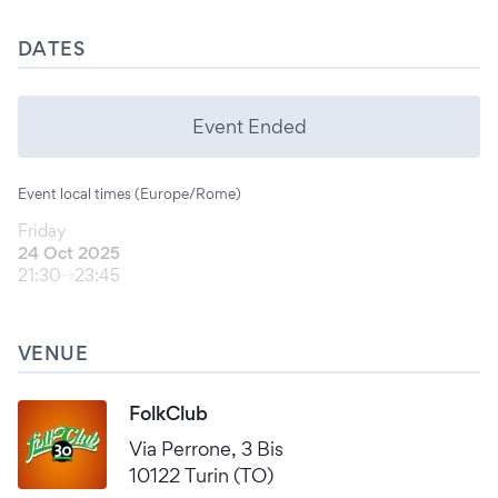
DATES
Event Ended
Event local times (Europe/Rome)
Friday
24 Oct 2025
21:30
23:45
VENUE
FolkClub
Via Perrone, 3 Bis
10122 Turin (TO)