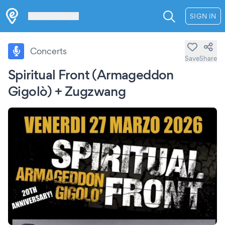
Les Verrières
SIGN IN
Concerts
Save
Share
Spiritual Front (Armageddon
Gigolò) + Zugzwang