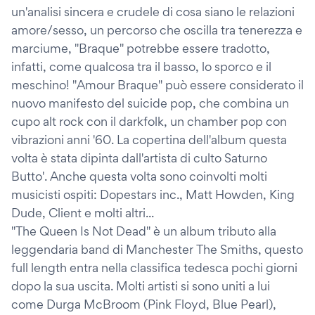
un'analisi sincera e crudele di cosa siano le relazioni
amore/sesso, un percorso che oscilla tra tenerezza e
marciume, "Braque" potrebbe essere tradotto,
infatti, come qualcosa tra il basso, lo sporco e il
meschino! "Amour Braque" può essere considerato il
nuovo manifesto del suicide pop, che combina un
cupo alt rock con il darkfolk, un chamber pop con
vibrazioni anni '60. La copertina dell'album questa
volta è stata dipinta dall'artista di culto Saturno
Butto'. Anche questa volta sono coinvolti molti
musicisti ospiti: Dopestars inc., Matt Howden, King
Dude, Client e molti altri...
"The Queen Is Not Dead" è un album tributo alla
leggendaria band di Manchester The Smiths, questo
full length entra nella classifica tedesca pochi giorni
dopo la sua uscita. Molti artisti si sono uniti a lui
come Durga McBroom (Pink Floyd, Blue Pearl),