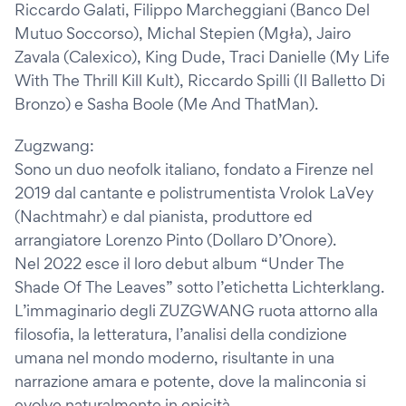
Riccardo Galati, Filippo Marcheggiani (Banco Del
Mutuo Soccorso), Michal Stepien (Mgła), Jairo
Zavala (Calexico), King Dude, Traci Danielle (My Life
With The Thrill Kill Kult), Riccardo Spilli (Il Balletto Di
Bronzo) e Sasha Boole (Me And ThatMan).
Zugzwang:
Sono un duo neofolk italiano, fondato a Firenze nel
2019 dal cantante e polistrumentista Vrolok LaVey
(Nachtmahr) e dal pianista, produttore ed
arrangiatore Lorenzo Pinto (Dollaro D’Onore).
Nel 2022 esce il loro debut album “Under The
Shade Of The Leaves” sotto l’etichetta Lichterklang.
L’immaginario degli ZUZGWANG ruota attorno alla
filosofia, la letteratura, l’analisi della condizione
umana nel mondo moderno, risultante in una
narrazione amara e potente, dove la malinconia si
evolve naturalmente in epicità.