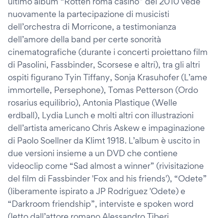
ultimo album “Rotten roma casino” del 2010 vede
nuovamente la partecipazione di musicisti
dell’orchestra di Morricone, a testimonianza
dell’amore della band per certe sonorità
cinematografiche (durante i concerti proiettano film
di Pasolini, Fassbinder, Scorsese e altri), tra gli altri
ospiti figurano Tyin Tiffany, Sonja Krasuhofer (L’ame
immortelle, Persephone), Tomas Petterson (Ordo
rosarius equilibrio), Antonia Plastique (Welle
erdball), Lydia Lunch e molti altri con illustrazioni
dell’artista americano Chris Askew e impaginazione
di Paolo Soellner da Klimt 1918. L’album è uscito in
due versioni insieme a un DVD che contiene
videoclip come “Sad almost a winner” (rivisitazione
del film di Fassbinder 'Fox and his friends'), “Odete”
(liberamente ispirato a JP Rodriguez 'Odete) e
“Darkroom friendship”, interviste e spoken word
(letto dall’attore romano Alessandro Tiberi,