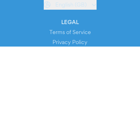
English (GB)
LEGAL
Terms of Service
Privacy Policy
Cookie Policy
Service Status
DOWNLOAD THE APP!
FOR ORGANIZERS