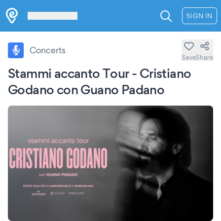
Les Verrières
SIGN IN
Concerts
Save
Share
Stammi accanto Tour - Cristiano
Godano con Guano Padano