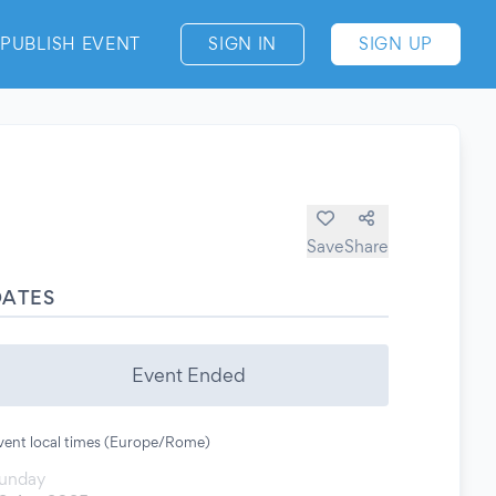
PUBLISH EVENT
SIGN IN
SIGN UP
Save
Share
DATES
Event Ended
vent local times (Europe/Rome)
unday