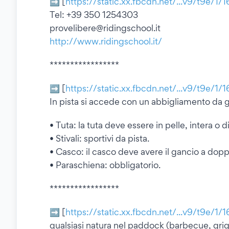
➡ [
https://static.xx.fbcdn.net/...v9/t9e/1/
Tel: +39 350 1254303
provelibere@ridingschool.it
http://www.ridingschool.it/
*****************
➡ [
https://static.xx.fbcdn.net/...v9/t9e/1/
In pista si accede con un abbigliamento da 
• Tuta: la tuta deve essere in pelle, intera o 
• Stivali: sportivi da pista.
• Casco: il casco deve avere il gancio a dopp
• Paraschiena: obbligatorio.
*****************
➡ [
https://static.xx.fbcdn.net/...v9/t9e/1/
qualsiasi natura nel paddock (barbecue, grigl