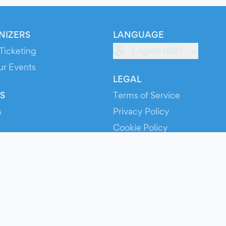
NIZERS
LANGUAGE
Ticketing
English (GB)
ur Events
LEGAL
S
Terms of Service
s
Privacy Policy
Cookie Policy
Service Status
ts