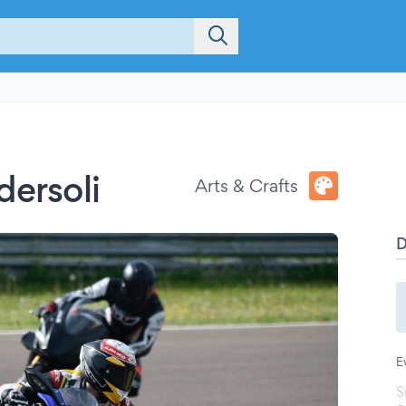
dersoli
Arts & Crafts
E
S