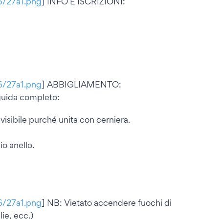
16/27a1.png
] INFO E ISCRIZIONI:
16/27a1.png
] ABBIGLIAMENTO:
guida completo:
divisibile purché unita con cerniera.
io anello.
16/27a1.png
] NB: Vietato accendere fuochi di
ie, ecc.)