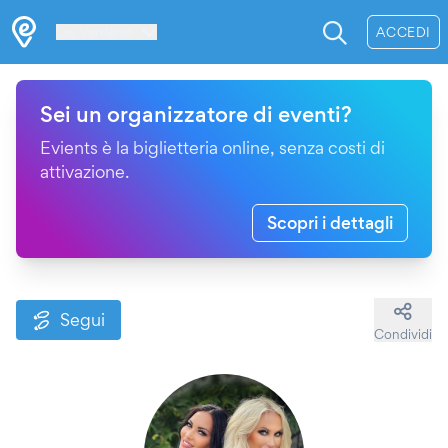
Les Verrières
ACCEDI
Sei un organizzatore di eventi?
Evients è la biglietteria online, senza costi di
attivazione.
Scopri i dettagli
Segui
Condividi