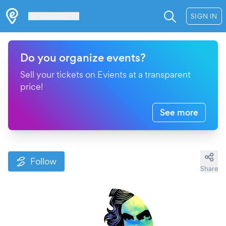
Les Verrières
SIGN IN
Do you organize events?
Sell your tickets on Evients at a transparent
price!
See more
Follow
Share