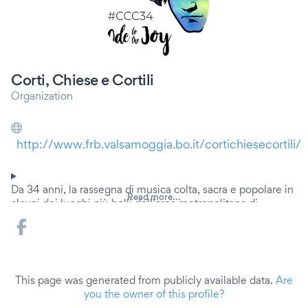
Corti, Chiese e Cortili
Organization
http://www.frb.valsamoggia.bo.it/cortichiesecortili/
Da 34 anni, la rassegna di musica colta, sacra e popolare in
Read more...
alcuni dei luoghi più belli dell’area metropolitana di
Bologna.
La rassegna, ideata nel 1987 da Teresio Testa e
dall'Associazione Musicale l'Arte dei Suoni è realizzata
dalla Fondazione Rocca dei Bentivoglio con il sostegno del
This page was generated from publicly available data.
Are
Distretto Culturale di Casalecchio di Reno - Città
you the owner of this profile?
Metropolitana di Bologna, e dei Comuni di Casalecchio di