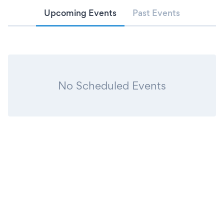
Reno, Monte San Pietro, Sasso Marconi, Valsamoggia e
Upcoming Events
Past Events
Zola Predosa.
No Scheduled Events