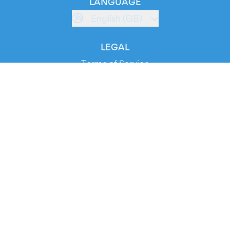
LANGUAGE
English (GB)
LEGAL
Terms of Service
Privacy Policy
Cookie Policy
Service Status
DOWNLOAD THE APP!