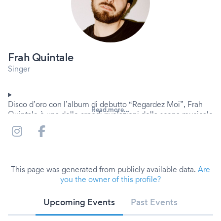
Frah Quintale
Singer
Disco d’oro con l’album di debutto “Regardez Moi”, Frah
Read more...
Quintale è una delle grandi rivelazioni della scena musicale
italiana. Originale sia nella sua estetica che nella musica,
ha raggiunto e superato 175 milioni di ascolti su Spotify.
Dopo le anticipazioni con Lungolinea., la speciale playlist
Spotify creata ad hoc da Frah, il 24/11/2017 esce per
Undamento “Regardez Moi”, il primo lavoro sulla lunga
This page was generated from publicly available data.
Are
distanza, prodotto interamente da Ceri. Il 29/06/2019 esce
you the owner of this profile?
la ristampa del disco con tutte le 24 tracce che hanno
segnato il percorso di Frah, che si arricchisce di nuovi brani
Upcoming Events
Past Events
tra cui “64 Bars” con Bassi Maestro e “Missili” con Giorgio
Poi (canzone colonna sonora della serie Netflix