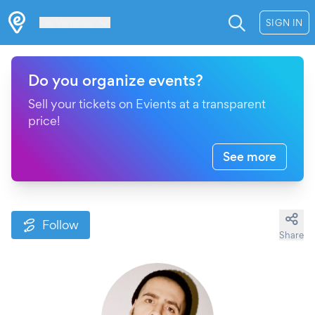
Les Verrières
SIGN IN
Do you organize events?
Sell your tickets on Evients at a transparent
price!
See more
Follow
Share