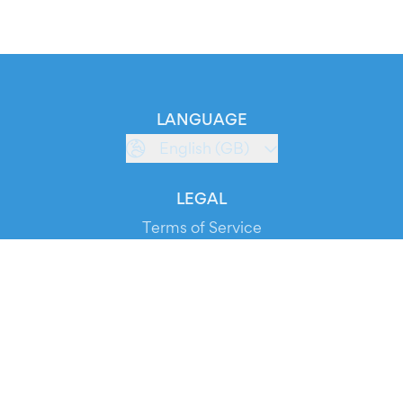
LANGUAGE
English (GB)
LEGAL
Terms of Service
Privacy Policy
Cookie Policy
Service Status
DOWNLOAD THE APP!