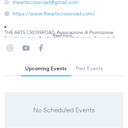
theartscrossroad@gmail.com
https://www.theartscrossroad.com/
THE ARTS CROSSROAD, Associazione di Promozione
Read more...
Sociale, lavora sulla ideazione e produzione di eventi di
interazione tra le Arti, con riferimento primario alla musica.
Dalle retrospettive storiche alla creatività contemporanea, il
contenuto artistico viene sviluppato in progetti tematici
sempre stimolanti ed
avvincenti per il pubblico.
Upcoming Events
Past Events
Aperta a collaborazioni e nuove idee, The Arts Crossroad si
interfaccia con
Istituzioni ed Enti Culturali, Università ed Accademie,
ricercando ed offrendo concrete opportunità per la
creatività ed il talento giovanile.
La programmazione e pianificazione vuole essere di respiro
internazionale, al punto che The Arts Crossroad, con sede
No Scheduled Events
legale a Roma , ha già
inaugurato sedi operative in Asia (Tokyo) e Stati Uniti
(Oakland CA) per la creazione di una rete collaborativa