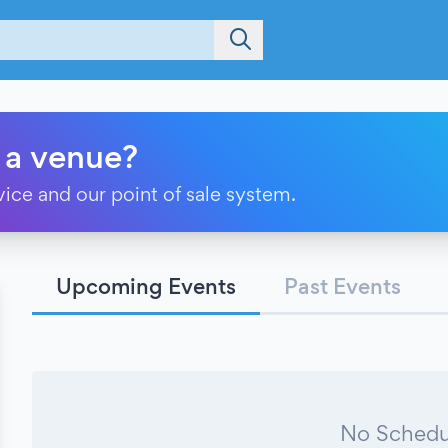
 a venue?
vice and our point of sale system.
Upcoming Events
Past Events
No Schedu