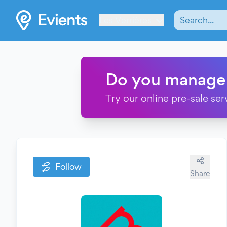
Les Verrières
Do you manage
Try our online pre-sale ser
Follow
Share