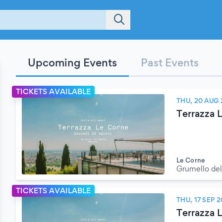
Upcoming Events
Past Events
TICKETS AVAILABLE
THU, 20 AUG
Terrazza 
Le Corne
Grumello de
TICKETS AVAILABLE
THU, 17 SEP 
Terrazza 