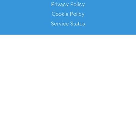
Privacy Policy
Cookie Policy
Service Status
DOWNLOAD THE APP!
FOR ORGANIZERS
Automated Ticketing
Promote your Events
RESOURCES