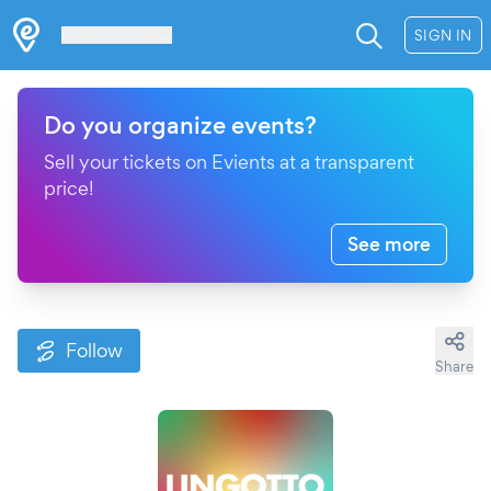
Les Verrières
SIGN IN
Do you organize events?
Sell your tickets on Evients at a transparent
price!
See more
Follow
Share