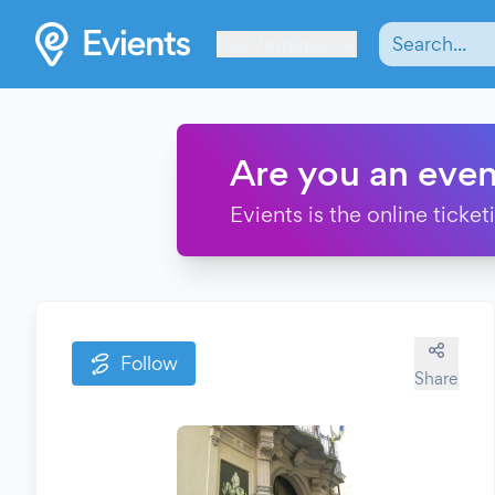
Les Verrières
Are you an even
Evients is the online ticke
Follow
Share