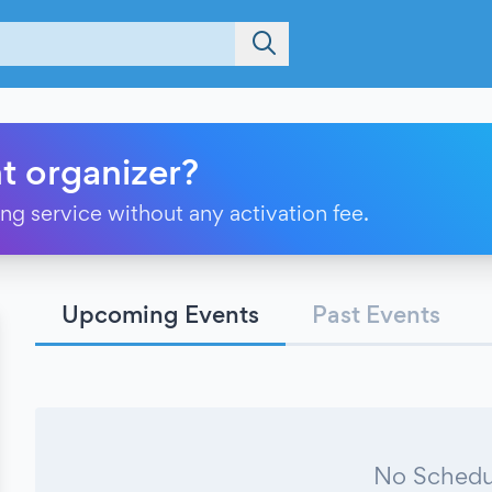
t organizer?
ting service without any activation fee.
Upcoming Events
Past Events
No Schedu