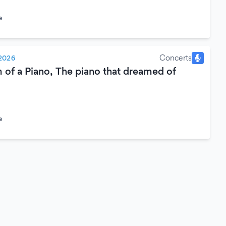
e
Concerts
2026
 of a Piano, The piano that dreamed of
e