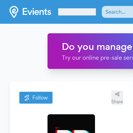
Les Verrières
Do you manage
Try our online pre-sale ser
Follow
Share