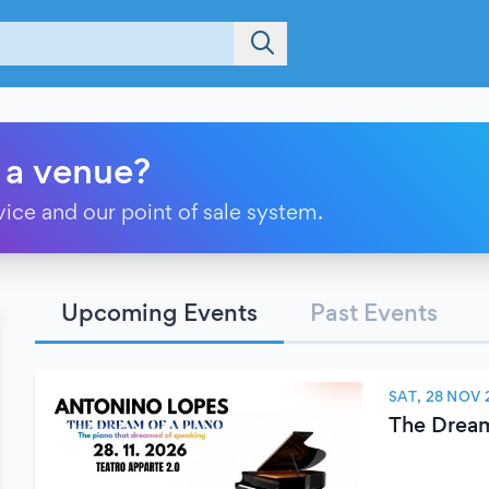
 a venue?
vice and our point of sale system.
Upcoming Events
Past Events
SAT, 28 NOV 
The Dream