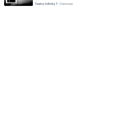
Teatro Infinity 1
·
Cremona