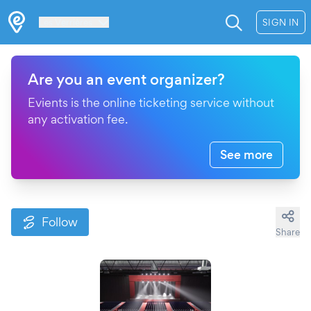
Les Verrières
SIGN IN
Are you an event organizer?
Evients is the online ticketing service without
any activation fee.
See more
Follow
Share