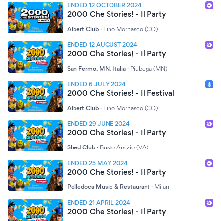
Ogni Situazione, Che Farà Rivivere L’atmosfera
ENDED 12 OCTOBER 2024
Indimenticabile Degli Anni 2000. Un’esperienza Che Ti
2000 Che Stories! - Il Party
Farà Ballare, Sorridere E Cantare Fino All’alba, Come Se
Albert Club
·
Fino Mornasco (CO)
Fossi Tornato In Quell’epoca Dorata Della Musica Dance.
Non Perdere La Possibilità Di Essere Parte Di Questo
ENDED 12 AUGUST 2024
Straordinario Party!
2000 Che Stories! - Il Party
San Fermo, MN, Italia
·
Piubega (MN)
ENDED 6 JULY 2024
2000 Che Stories! - Il Festival
Albert Club
·
Fino Mornasco (CO)
ENDED 29 JUNE 2024
2000 Che Stories! - Il Party
Shed Club
·
Busto Arsizio (VA)
ENDED 25 MAY 2024
2000 Che Stories! - Il Party
Pelledoca Music & Restaurant
·
Milan
ENDED 21 APRIL 2024
2000 Che Stories! - Il Party