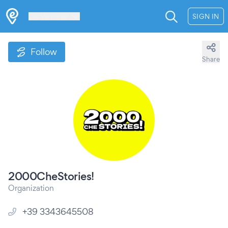
Les Verrières
SIGN IN
Follow
Share
2000CheStories!
Organization
+39 3343645508