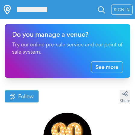
Les Verrières
SIGN IN
Do you manage a venue?
Try our online pre-sale service and our point of
sale system.
See more
Follow
Share