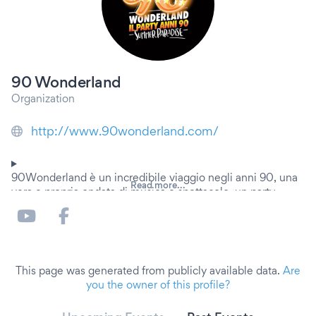
90 Wonderland
Organization
http://www.90wonderland.com/
90Wonderland è un incredibile viaggio negli anni 90, una
Read more...
vera e propria ondata di musica e spettacolo, un party
unico nel suo genere che vi farà rivivere quello che è stato
il mito di un decennio glorioso.
Tutte le migliori hit pop, rock e dance anni 90 mixate a
raffica, la musica che ha fatto la storia, i brani
indimenticabili da cantare e i singoli che hanno scalato le
This page was generated from publicly available data.
Are
classifiche mondiali.
you the owner of this profile?
La fantastica animazione, le coreografie del corpo di ballo,
la mascotte ufficiale, le bellissime "Wonder girls" e i mitici