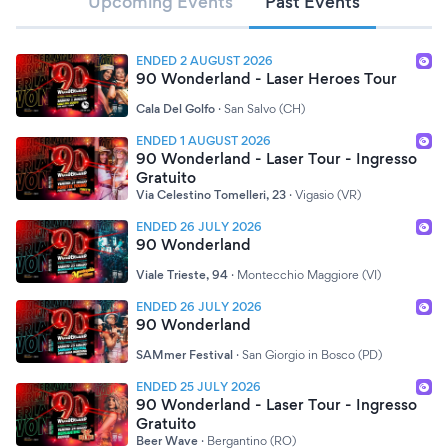
Upcoming Events
Past Events
personaggi degli anni 90 vi trascineranno in un saliscendi
di emozioni da vivere dal primo all'ultimo disco. A
completare lo show una serie di effetti speciali, gadget e
ENDED 2 AUGUST 2026
una super video sigla che vi farà letteralmente impazzire.
90 Wonderland - Laser Heroes Tour
Una volta entrati in 90 WONDERLAND non vi resta che
chiudere gli occhi, aprire il cuore e rivivere solo i vostri
Cala Del Golfo
·
San Salvo (CH)
ricordi migliori!
ENDED 1 AUGUST 2026
90 Wonderland - Laser Tour - Ingresso
Gratuito
Via Celestino Tomelleri, 23
·
Vigasio (VR)
ENDED 26 JULY 2026
90 Wonderland
Viale Trieste, 94
·
Montecchio Maggiore (VI)
ENDED 26 JULY 2026
90 Wonderland
SAMmer Festival
·
San Giorgio in Bosco (PD)
ENDED 25 JULY 2026
90 Wonderland - Laser Tour - Ingresso
Gratuito
Beer Wave
·
Bergantino (RO)