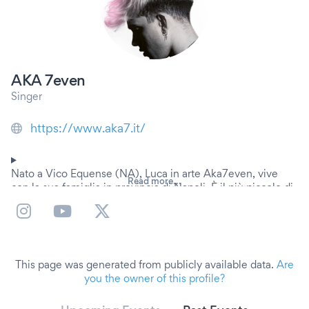
AKA 7even
Singer
https://www.aka7.it/
Nato a Vico Equense (NA), Luca in arte Aka7even, vive
Read more...
con la sua famiglia in provincia di Napoli. È il più piccolo di
cinque figli. Molto loquace, cerca sempre di attaccare
bottone e si arrabbia se non riesce a ottenere quello che
vuole o se viene sottovalutato. La passione per la musica
gli è stata trasmessa fin dalla tenera età dal papà che era un
disc-jockey. È un cantautore e crede così tanto nel suo
This page was generated from publicly available data.
Are
progetto musicale da lasciare la scuola per dedicarsi
you the owner of this profile?
quotidianamente alla musica. Durante le sue giornate
scrive, canta e produce: ha circa 30 inediti pronti. Si