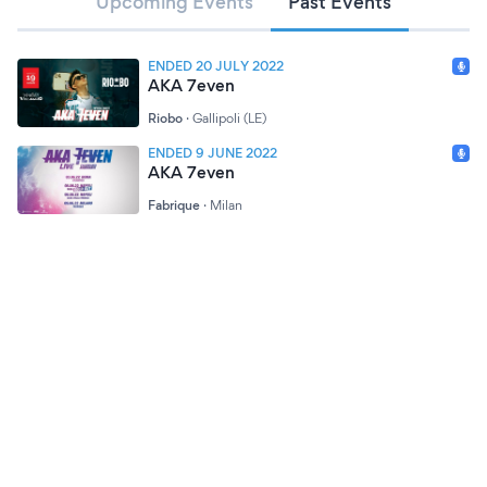
Upcoming Events
Past Events
definisce un artista “stiloso, unico, black, variabile”. Si è
presentato ad “Amici” cantando l’inedito “Yellow” e la sua
Prof di riferimento è Anna Pettinelli.
ENDED 20 JULY 2022
#Aka7even #LucaMarzano #Amici20 #Amici2020
AKA 7even
Riobo
·
Gallipoli (LE)
ENDED 9 JUNE 2022
AKA 7even
Fabrique
·
Milan