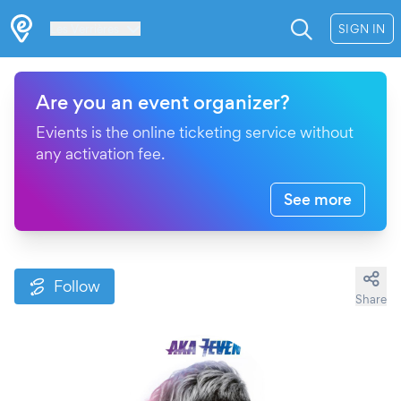
Les Verrières
SIGN IN
Are you an event organizer?
Evients is the online ticketing service without
any activation fee.
See more
Follow
Share