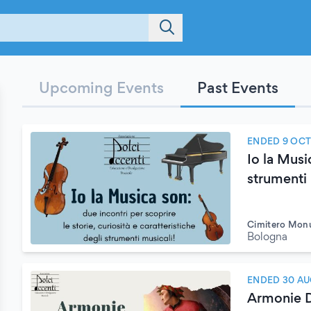
Upcoming Events
Past Events
ENDED 9 OCT
Io la Musi
strumenti 
Cimitero Monu
Bologna
ENDED 30 AU
Armonie D