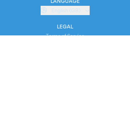
LANGUAGE
English (GB)
LEGAL
Terms of Service
Privacy Policy
Cookie Policy
Service Status
DOWNLOAD THE APP!