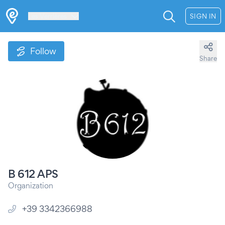
Les Verrières
SIGN IN
Follow
Share
B 612 APS
Organization
+39 3342366988