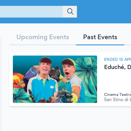
Upcoming Events
Past Events
ENDED 15 APR
Eduché, Di
Cinema Teatr
San Stino di 