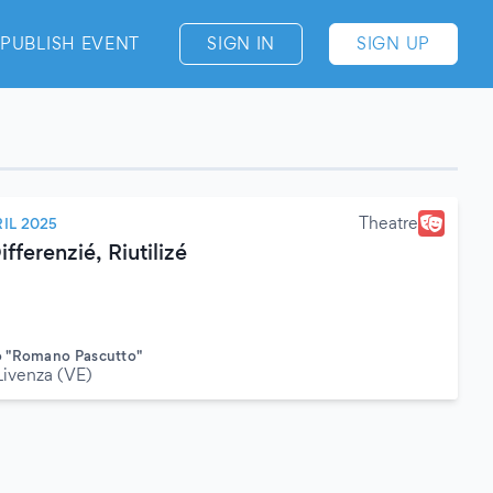
PUBLISH EVENT
SIGN IN
SIGN UP
Theatre
IL 2025
fferenzié, Riutilizé
o "Romano Pascutto"
Livenza (VE)