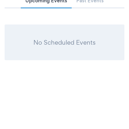
Upcoming Events
Past Events
Sostenibilità, innovazione e visione del futuro: le iniziative
firmate dalla manifestazione sottolineano l’impegno di
Cosmoprof nell’evoluzione verso un’industria beauty
sempre più sostenibile e disegnata su bisogni
personalizzati.
No Scheduled Events