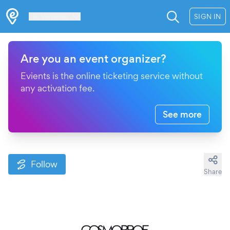
Les Verrières
SIGN IN
Are you an event organizer?
Evients is the online ticketing service without
any activation fee.
See more
Follow
Share