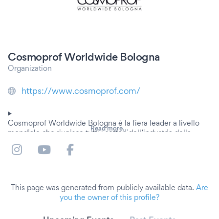
Cosmoprof Worldwide Bologna
Organization
https://www.cosmoprof.com/
Cosmoprof Worldwide Bologna è la fiera leader a livello
Read more...
mondiale che riunisce tutti i settori dell’industria della
bellezza dalla materia prima al prodotto finito.
La manifestazione propone servizi personalizzati in grado di
rispondere a diverse esigenze di business. Questo grazie
alla divisione in tre saloni, a una elevata targetizzazione dei
This page was generated from publicly available data.
Are
visitatori e all’organizzazione di iniziative che coinvolgono i
you the owner of this profile?
protagonisti del mondo beauty.