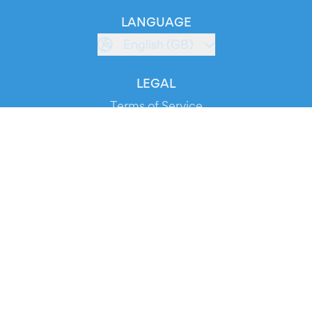
LANGUAGE
English (GB)
LEGAL
Terms of Service
Privacy Policy
Cookie Policy
Service Status
DOWNLOAD THE APP!