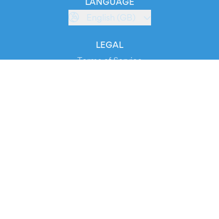
LANGUAGE
English (GB)
LEGAL
Terms of Service
Privacy Policy
Cookie Policy
Service Status
DOWNLOAD THE APP!