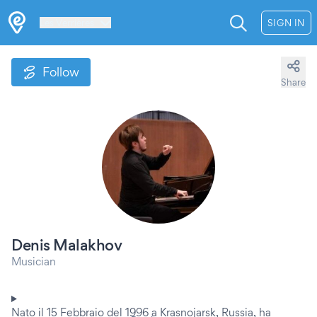
Les Verrières
SIGN IN
Follow
Share
Denis Malakhov
Musician
Nato il 15 Febbraio del 1996 a Krasnojarsk, Russia, ha