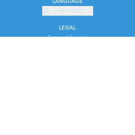
LANGUAGE
English (GB)
LEGAL
Terms of Service
Privacy Policy
Cookie Policy
Service Status
DOWNLOAD THE APP!