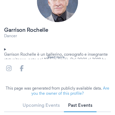
Garrison Rochelle
Dancer
Garrison Rochelle è un ballerino, coreografo e insegnante
Read more...
statunitense, nato nel 1955 in Texas. Dal 2001 al 2018 ha
ricoperto il ruolo di insegnante di danza moderna all'interno
del programma televisivo "Amici di Maria De Filippi", in
onda su Canale 5.
This page was generated from publicly available data.
Are
you the owner of this profile?
Upcoming Events
Past Events