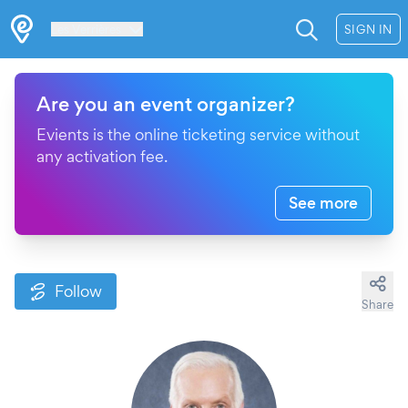
Les Verrières
SIGN IN
Are you an event organizer?
Evients is the online ticketing service without
any activation fee.
See more
Follow
Share