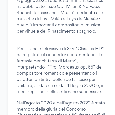
A giugno 2022 l'etichetta "Brilliant Classics"
ha pubblicato il suo CD "Milán & Narváez:
Spanish Renaissance Music", dedicato alle
musiche di Luys Milán e Luys de Narváez, i
due più importanti compositori di musica
per vihuela del Rinascimento spagnolo.
Per il canale televisivo di Sky “Classica HD”
ha registrato il concerto/documentario “Le
fantasie per chitarra di Mertz",
interpretando i “Troi Morceaux op. 65” del
compositore romantico e presentando i
caratteri distintivi delle sue fantasie per
chitarra, andato in onda l'11 luglio 2020 e, in
dieci repliche, nelle settimane successive.
Nell’agosto 2020 e nell'agosto 2022 è stato
membro della giuria del Concorso