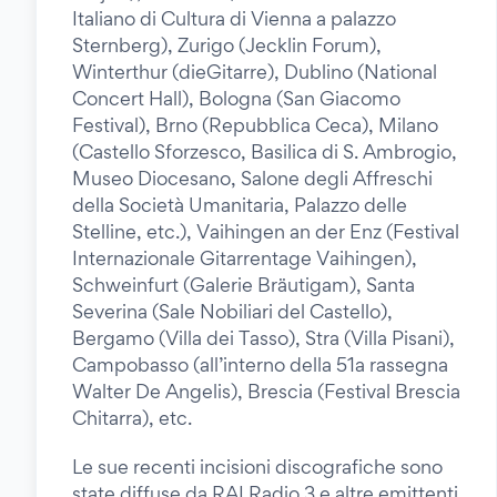
Italiano di Cultura di Vienna a palazzo
Sternberg), Zurigo (Jecklin Forum),
Winterthur (dieGitarre), Dublino (National
Concert Hall), Bologna (San Giacomo
Festival), Brno (Repubblica Ceca), Milano
(Castello Sforzesco, Basilica di S. Ambrogio,
Museo Diocesano, Salone degli Affreschi
della Società Umanitaria, Palazzo delle
Stelline, etc.), Vaihingen an der Enz (Festival
Internazionale Gitarrentage Vaihingen),
Schweinfurt (Galerie Bräutigam), Santa
Severina (Sale Nobiliari del Castello),
Bergamo (Villa dei Tasso), Stra (Villa Pisani),
Campobasso (all’interno della 51a rassegna
Walter De Angelis), Brescia (Festival Brescia
Chitarra), etc.
Le sue recenti incisioni discografiche sono
state diffuse da RAI Radio 3 e altre emittenti