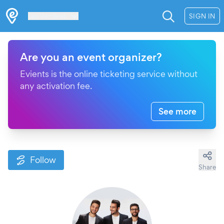
Les Verrières
SIGN IN
Are you an event organizer?
Evients is the online ticketing service without
any activation fee.
See more
Follow
Share