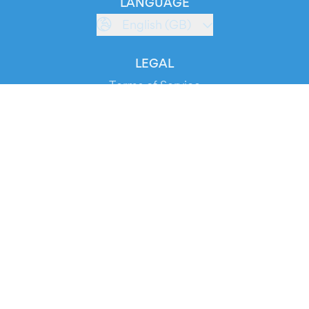
LANGUAGE
English (GB)
LEGAL
Terms of Service
Privacy Policy
Cookie Policy
Service Status
DOWNLOAD THE APP!