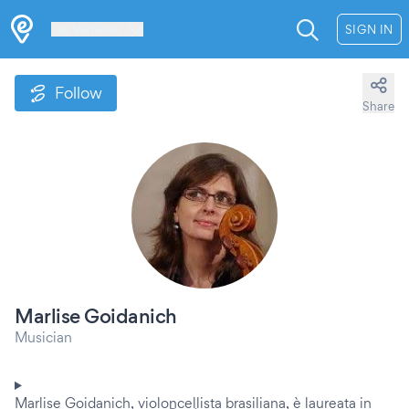
Les Verrières
SIGN IN
Follow
Share
Marlise Goidanich
Musician
Marlise Goidanich, violoncellista brasiliana, è laureata in