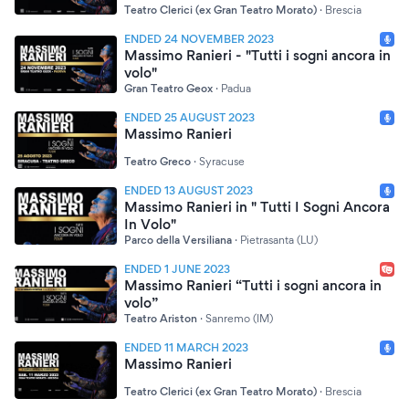
Teatro Clerici (ex Gran Teatro Morato)
·
Brescia
ENDED 24 NOVEMBER 2023
Massimo Ranieri - "Tutti i sogni ancora in
volo"
Gran Teatro Geox
·
Padua
ENDED 25 AUGUST 2023
Massimo Ranieri
Teatro Greco
·
Syracuse
ENDED 13 AUGUST 2023
Massimo Ranieri in " Tutti I Sogni Ancora
In Volo"
Parco della Versiliana
·
Pietrasanta (LU)
ENDED 1 JUNE 2023
Massimo Ranieri “Tutti i sogni ancora in
volo”
Teatro Ariston
·
Sanremo (IM)
ENDED 11 MARCH 2023
Massimo Ranieri
Teatro Clerici (ex Gran Teatro Morato)
·
Brescia