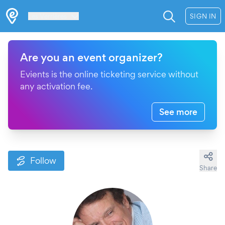
Les Verrières
SIGN IN
Are you an event organizer?
Evients is the online ticketing service without
any activation fee.
See more
Follow
Share