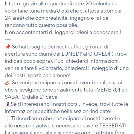
Il tutto, grazie alla squadra di oltre 20 volontari e
volontarie (una media d'età che si attesa attorno ai
24 anni) che con creatività, ingegno e fatica
rendono tutto questo possibile.
Non accontentarti di leggerci: vieni a conoscerci!
---
📌 Se hai bisogno dei nostri uffici, gli orari di
apertura sono diurni dal LUNEDI' al GIOVEDÌ (li trovi
indicati poco sopra). Puoi chiederci informazioni,
venire a fare il volontario, chiederci il noleggio di uno
dei nostri spazi: parliamone!
🎸 Se vuoi partecipare ai nostri eventi serali, sappi
che si svolgono tendenzialmente tutti i VENERDÌ e i
SABATO dalle 21 circa.
🧘🏻‍♀️Se ti interessano i nostri corsi, invece, trovi tutte le
informazioni specifiche nelle sezioni indicate!
❕Ti ricordiamo che partecipare ai nostri eventi e
alle nostre iniziative è necessario essere TESSERATI.
La tessera è annuale e si rinnova ogni 1 ottobre (con