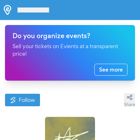
Les Verrières
Do you organize events?
Sell your tickets on Evients at a transparent
price!
See more
Follow
Share