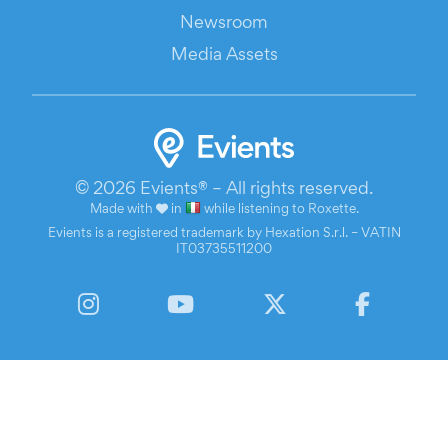
Newsroom
Media Assets
© 2026 Evients® – All rights reserved.
Made with
in
while listening to
Roxette
.
Evients is a registered trademark by Hexation S.r.l. – VATIN
IT03735511200
Instagram
YouTube
Twitter
Facebook