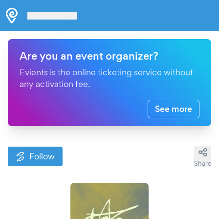
Les Verrières
Are you an event organizer?
Evients is the online ticketing service without
any activation fee.
See more
Follow
Share