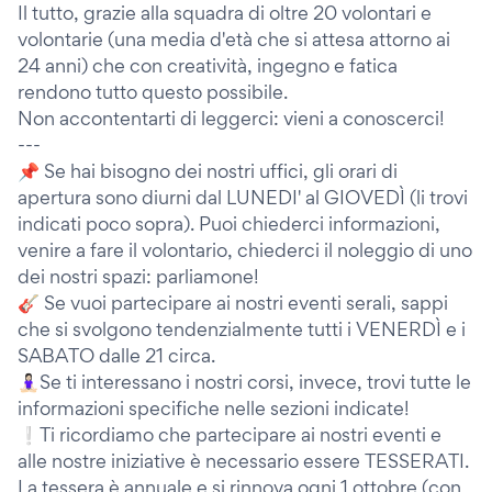
Il tutto, grazie alla squadra di oltre 20 volontari e
volontarie (una media d'età che si attesa attorno ai
24 anni) che con creatività, ingegno e fatica
rendono tutto questo possibile.
Non accontentarti di leggerci: vieni a conoscerci!
---
📌 Se hai bisogno dei nostri uffici, gli orari di
apertura sono diurni dal LUNEDI' al GIOVEDÌ (li trovi
indicati poco sopra). Puoi chiederci informazioni,
venire a fare il volontario, chiederci il noleggio di uno
dei nostri spazi: parliamone!
🎸 Se vuoi partecipare ai nostri eventi serali, sappi
che si svolgono tendenzialmente tutti i VENERDÌ e i
SABATO dalle 21 circa.
🧘🏻‍♀️Se ti interessano i nostri corsi, invece, trovi tutte le
informazioni specifiche nelle sezioni indicate!
❕Ti ricordiamo che partecipare ai nostri eventi e
alle nostre iniziative è necessario essere TESSERATI.
La tessera è annuale e si rinnova ogni 1 ottobre (con