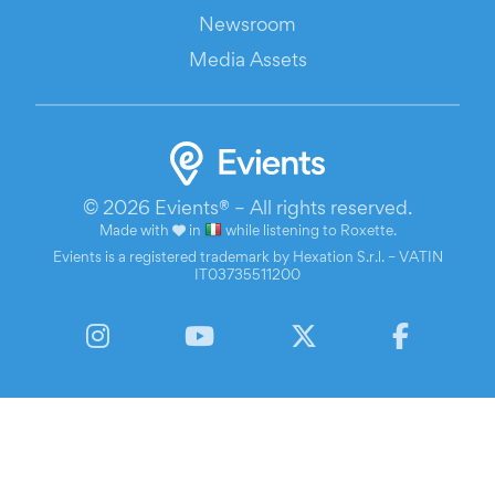
Newsroom
Media Assets
© 2026 Evients® – All rights reserved.
Made with
in
while listening to
Roxette
.
Evients is a registered trademark by Hexation S.r.l. – VATIN
IT03735511200
Instagram
YouTube
Twitter
Facebook