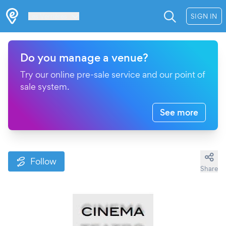
Les Verrières
SIGN IN
Do you manage a venue?
Try our online pre-sale service and our point of
sale system.
See more
Follow
Share