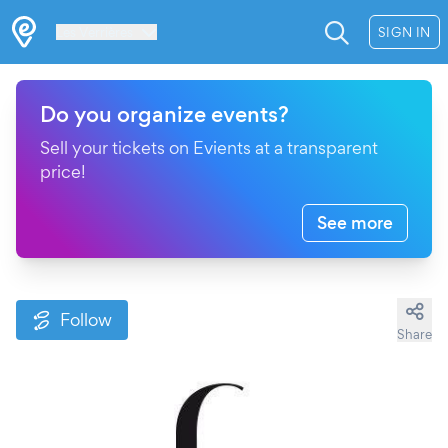
Les Verrières
SIGN IN
Do you organize events?
Sell your tickets on Evients at a transparent
price!
See more
Follow
Share