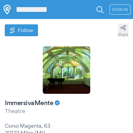
Les Verrières
SIGN IN
Follow
Share
ImmersivaMente
Theatre
Corso Magenta, 63
20123 Milan (MI)