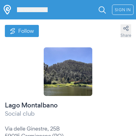
Les Verrières
SIGN IN
Follow
Share
Lago Montalbano
Social club
Via delle Ginestre, 25B
59015 Carmignano (PO)