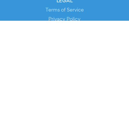
LEGAL
Terms of Service
Privacy Policy
Cookie Policy
Service Status
DOWNLOAD THE APP!
FOR ORGANIZERS
Automated Ticketing
Promote your Events