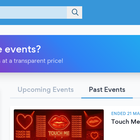
e events?
 at a transparent price!
Upcoming Events
Past Events
ENDED 21 MA
Touch Me