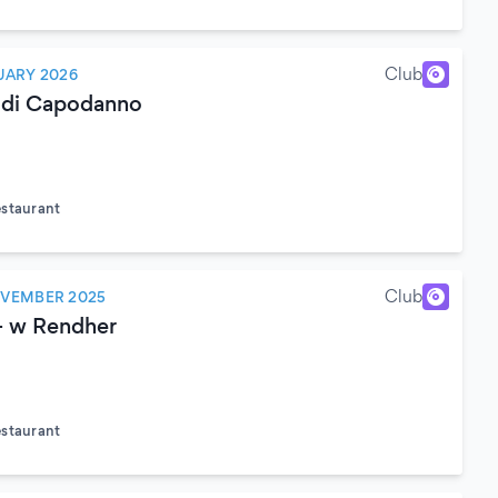
)
Club
UARY 2026
 di Capodanno
estaurant
)
Club
OVEMBER 2025
- w Rendher
estaurant
)