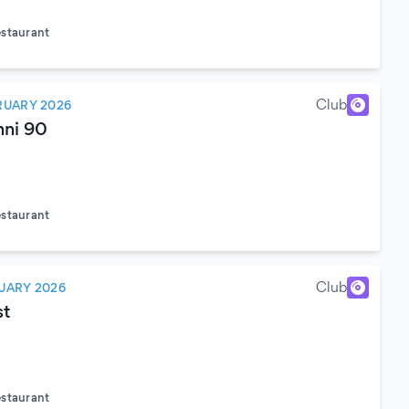
estaurant
)
Club
RUARY 2026
nni 90
estaurant
)
Club
UARY 2026
st
estaurant