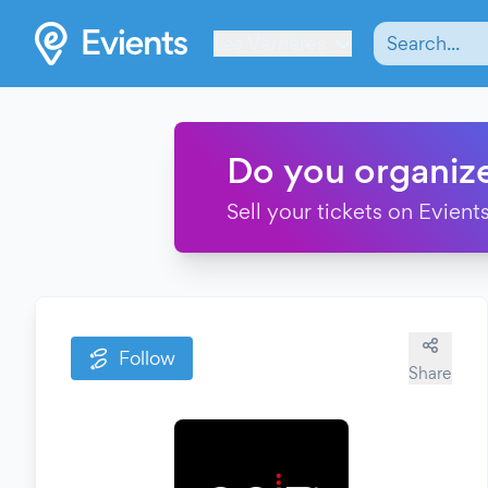
Les Verrières
Do you organiz
Sell your tickets on Evients
Follow
Share