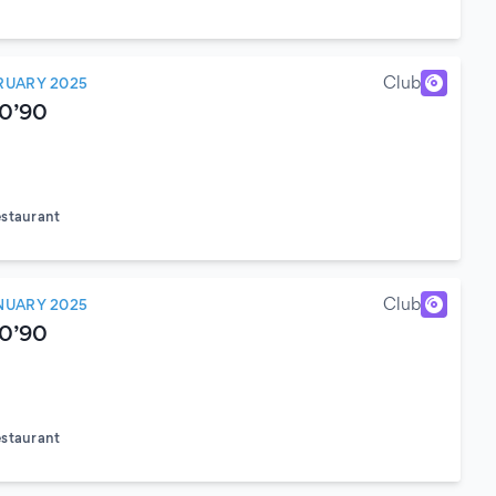
)
Club
RUARY 2025
80’90
estaurant
)
Club
NUARY 2025
80’90
estaurant
)