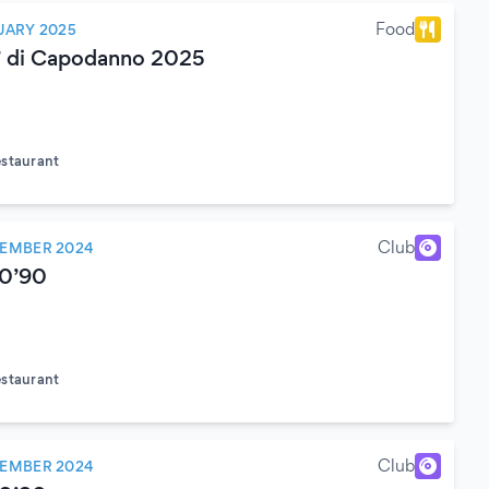
Food
UARY 2025
’ di Capodanno 2025
estaurant
)
Club
CEMBER 2024
80’90
estaurant
)
Club
VEMBER 2024