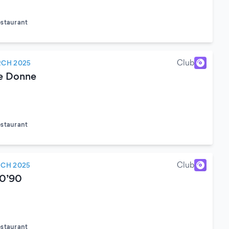
estaurant
)
Club
RCH 2025
le Donne
estaurant
)
Club
RCH 2025
80’90
estaurant