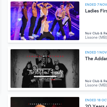
ENDED 7 NO
Ladies Fir
Noir Club & R
Lissone (MB
ENDED 1 NO
The Addam
Noir Club & R
Lissone (MB
ENDED 18 OC
20 Years o