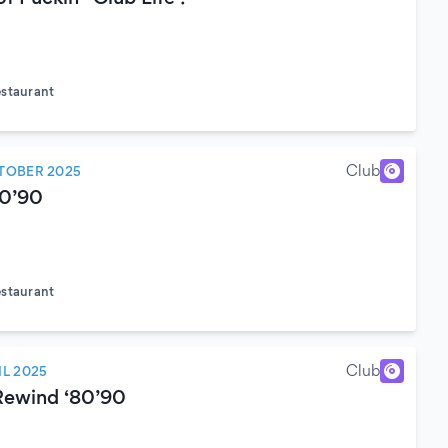
estaurant
)
Club
TOBER 2025
80’90
estaurant
)
Club
IL 2025
Rewind ‘80’90