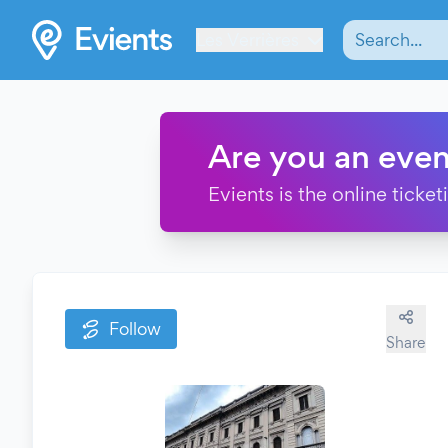
Les Verrières
Are you an even
Evients is the online ticke
Follow
Share