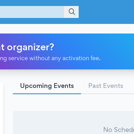
t organizer?
ting service without any activation fee.
Upcoming Events
Past Events
No Schedu