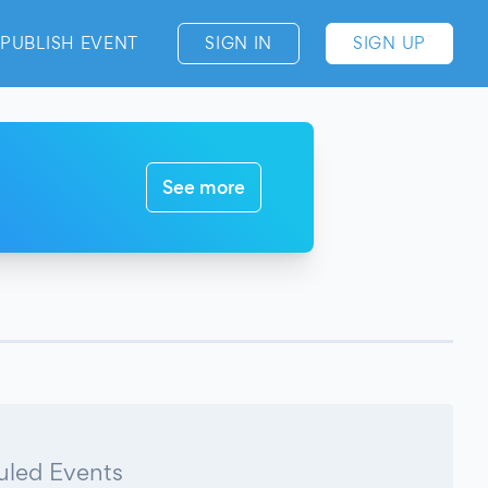
PUBLISH EVENT
SIGN IN
SIGN UP
See more
led Events