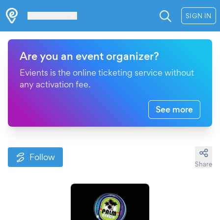
Les Verrières
SIGN IN
Are you an event organizer?
Evients is the online ticketing service without
any activation fee.
See more
Follow
Share