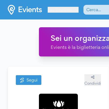
Les Verrières
Sei un organizza
Evients è la biglietteria onl
Segui
Condividi