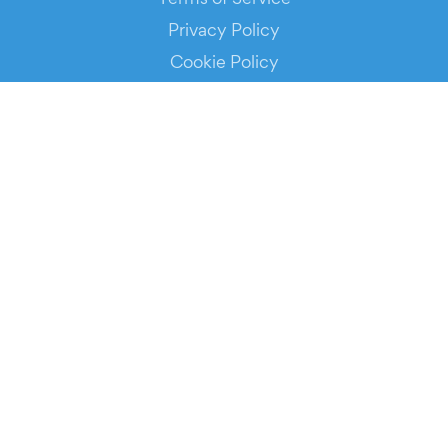
Privacy Policy
Cookie Policy
Service Status
DOWNLOAD THE APP!
FOR ORGANIZERS
Automated Ticketing
Promote your Events
RESOURCES