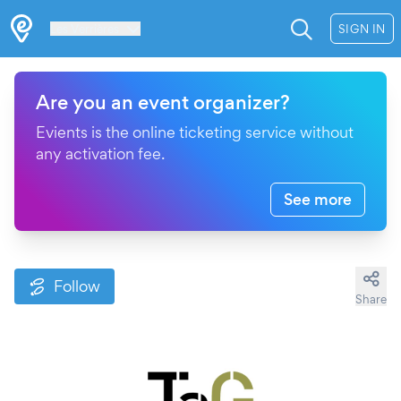
Les Verrières
SIGN IN
Are you an event organizer?
Evients is the online ticketing service without
any activation fee.
See more
Follow
Share