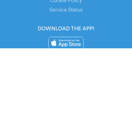
Cookie Policy
Service Status
DOWNLOAD THE APP!
FOR ORGANIZERS
Automated Ticketing
Promote your Events
RESOURCES
Your Tickets