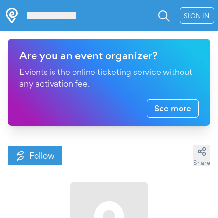
Les Verrières
SIGN IN
Are you an event organizer?
Evients is the online ticketing service without
any activation fee.
See more
Follow
Share