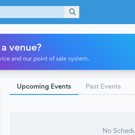
 a venue?
vice and our point of sale system.
Upcoming Events
Past Events
No Schedu