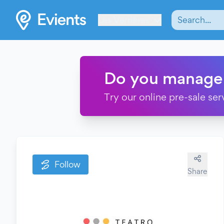
Les Verrières
Do you manage
Try our online pre-sale ser
Follow
Share