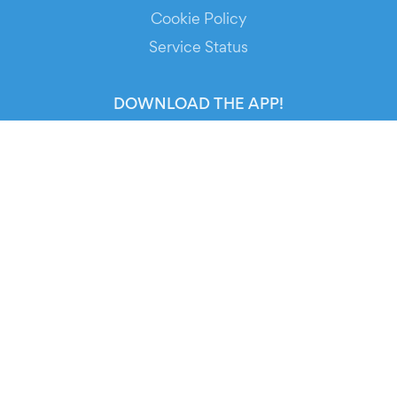
Cookie Policy
Service Status
DOWNLOAD THE APP!
FOR ORGANIZERS
Automated Ticketing
Promote your Events
RESOURCES
Your Tickets