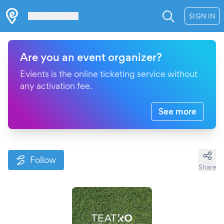
Les Verrières
SIGN IN
Are you an event organizer?
Evients is the online ticketing service without
any activation fee.
See more
Follow
Share