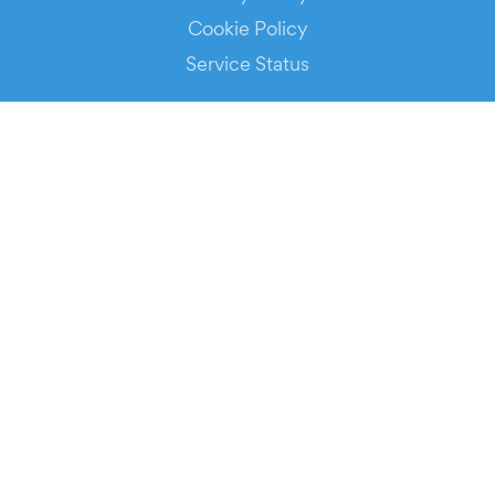
Cookie Policy
Service Status
DOWNLOAD THE APP!
FOR ORGANIZERS
Automated Ticketing
Promote your Events
RESOURCES
Your Tickets