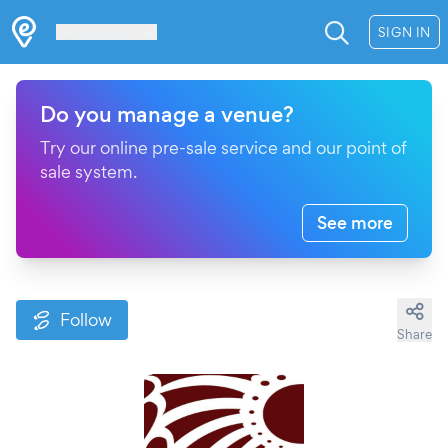
Les Verrières
SIGN IN
Do you manage a venue?
Try our online pre-sale service and our point of
sale system.
See more
Follow
Share