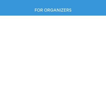
FOR ORGANIZERS
Automated Ticketing
Promote your Events
RESOURCES
Your Tickets
Contact Us
Help
Newsroom
Media Assets