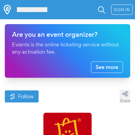
Les Verrières
SIGN IN
Are you an event organizer?
Evients is the online ticketing service without
any activation fee.
See more
Follow
Share