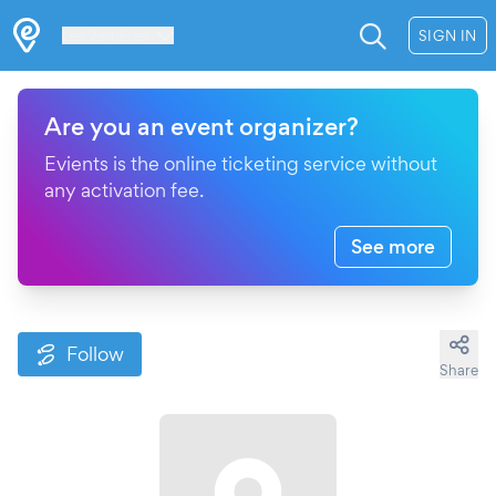
Les Verrières
SIGN IN
Are you an event organizer?
Evients is the online ticketing service without
any activation fee.
See more
Follow
Share