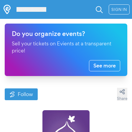
Les Verrières
SIGN IN
Do you organize events?
Sell your tickets on Evients at a transparent
price!
See more
Follow
Share